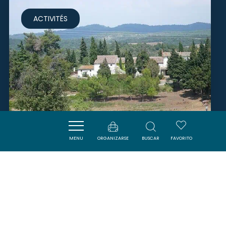
ACTIVITÉS
MENU
ORGANIZARSE
BUSCAR
FAVORITO
DOMAINE ÉQUESTRE DE
POMMAYRAC
VERZEILLE