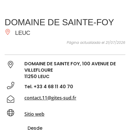
VER Y
IMPRESCINDIBLES
INSPIRACIONES
AGE
DOMAINE DE SAINTE-FOY
HACER
LEUC
Página actualizada el 21/07/2026
DOMAINE DE SAINTE FOY, 100 AVENUE DE
VILLEFLOURE
11250 LEUC
Tel. +33 4 68 11 40 70
contact.11@gites-sud.fr
Sitio web
Desde