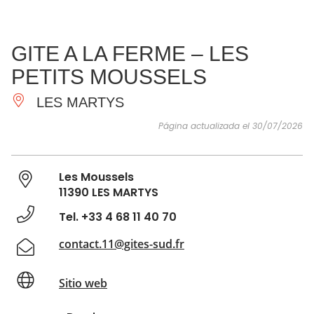
VER Y
IMPRESCINDIBLES
INSPIRACIONES
AGE
GITE A LA FERME – LES
HACER
PETITS MOUSSELS
LES MARTYS
Página actualizada el 30/07/2026
Les Moussels
11390 LES MARTYS
Tel. +33 4 68 11 40 70
contact.11@gites-sud.fr
Sitio web