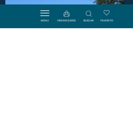
MENU
ORGANIZARSE
BUSCAR
FAVORITO
LAC DE LAPRADE BASSE
CUXAC-CABARDES
SAVOURER