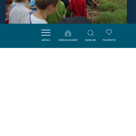
BARDANE RANDO-NATURE
MENU
ORGANIZARSE
BUSCAR
FAVORITO
BESSEDE-DE-SAULT
SAVOURER