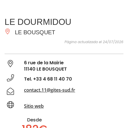
VER Y
IMPRESCINDIBLES
INSPIRACIONES
AGE
LE DOURMIDOU
HACER
LE BOUSQUET
Página actualizada el 24/07/2026
6 rue de la Mairie
11140 LE BOUSQUET
Tel. +33 4 68 11 40 70
contact.11@gites-sud.fr
Sitio web
Desde