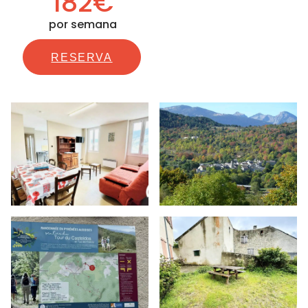
182€
por semana
RESERVA