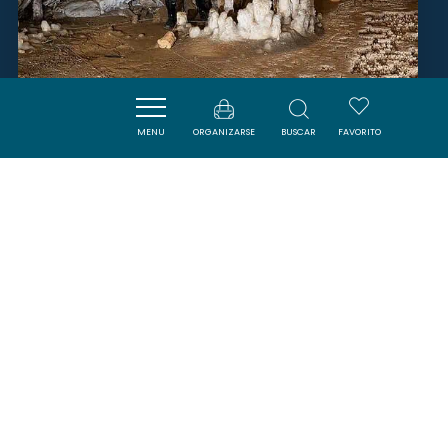
GROTTE DE L'AGUZOU
MENU
ORGANIZARSE
BUSCAR
FAVORITO
ESCOULOUBRE
SAVOURER