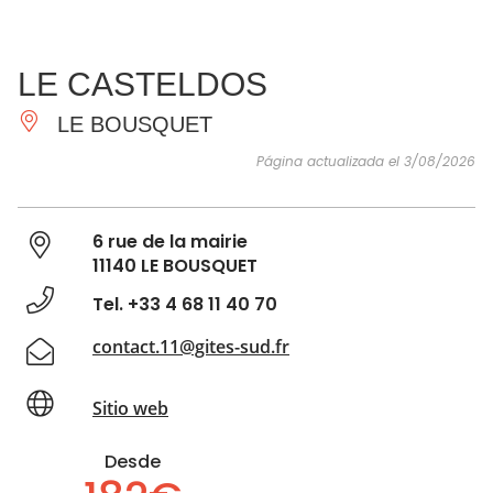
VER Y
IMPRESCINDIBLES
INSPIRACIONES
AGE
LE CASTELDOS
HACER
LE BOUSQUET
Página actualizada el 3/08/2026
6 rue de la mairie
11140 LE BOUSQUET
Tel. +33 4 68 11 40 70
contact.11@gites-sud.fr
Sitio web
Desde