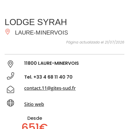
VER Y
IMPRESCINDIBLES
INSPIRACIONES
AGE
LODGE SYRAH
HACER
LAURE-MINERVOIS
Página actualizada el 21/07/2026
11800 LAURE-MINERVOIS
Tel. +33 4 68 11 40 70
contact.11@gites-sud.fr
Sitio web
Desde
651€