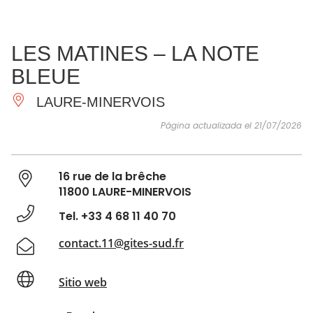
VER Y
IMPRESCINDIBLES
INSPIRACIONES
AGE
LES MATINES – LA NOTE
HACER
BLEUE
LAURE-MINERVOIS
Página actualizada el 21/07/2026
16 rue de la brêche
11800 LAURE-MINERVOIS
Tel. +33 4 68 11 40 70
contact.11@gites-sud.fr
Sitio web