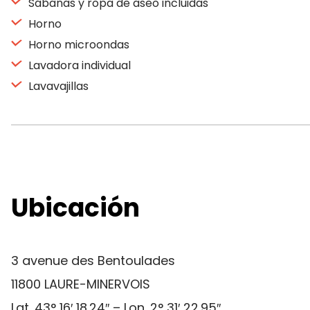
Sábanas y ropa de aseo incluidas
Horno
Horno microondas
Lavadora individual
Lavavajillas
Ubicación
3 avenue des Bentoulades
11800 LAURE-MINERVOIS
Lat. 43° 16′ 18.24″ – Lon. 2° 31′ 22.95″