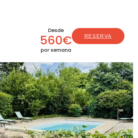
Desde
560€
RESERVA
por semana