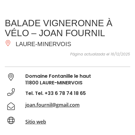
VER Y
IMPRESCINDIBLES
INSPIRACIONES
AGE
BALADE VIGNERONNE À
HACER
VÉLO – JOAN FOURNIL
LAURE-MINERVOIS
Página actualizada el 16/12/2025
Domaine Fontanille le haut
11800 LAURE-MINERVOIS
Tel. Tel. +33 6 78 74 18 65
joan.fournil@gmail.com
Sitio web