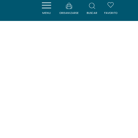
MENU
ORGANIZARSE
BUSCAR
FAVORITO
| Map data ©
Leaflet
OpenStreetMap contributors
Cerca
ACTIVITÉS