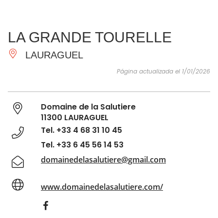
VER Y
IMPRESCINDIBLES
INSPIRACIONES
AGE
LA GRANDE TOURELLE
HACER
LAURAGUEL
Página actualizada el 1/01/2026
Domaine de la Salutiere
11300 LAURAGUEL
Tel. +33 4 68 31 10 45
Tel. +33 6 45 56 14 53
domainedelasalutiere@gmail.com
www.domainedelasalutiere.com/