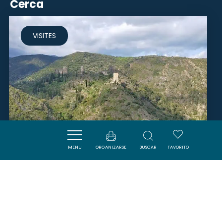
Cerca
VISITES
MENU
ORGANIZARSE
BUSCAR
FAVORITO
BELVÉDÈRE DES QUATRE
CHÂTEAUX DE LASTOURS