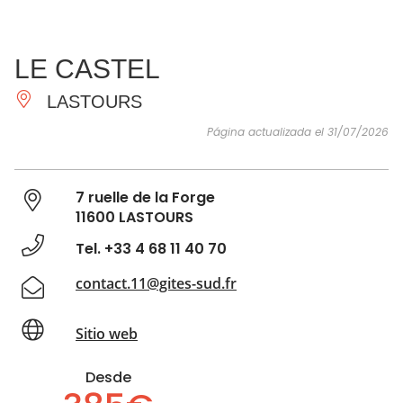
VER Y
IMPRESCINDIBLES
INSPIRACIONES
AGE
LE CASTEL
HACER
LASTOURS
Página actualizada el 31/07/2026
7 ruelle de la Forge
11600 LASTOURS
Tel. +33 4 68 11 40 70
contact.11@gites-sud.fr
Sitio web
Desde