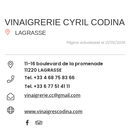
VER Y
IMPRESCINDIBLES
INSPIRACIONES
AGE
VINAIGRERIE CYRIL CODINA
HACER
LAGRASSE
Página actualizada el 21/05/2026
11-16 boulevard de la promenade
11220 LAGRASSE
Tel. +33 4 68 75 83 66
Tel. +33 6 77 51 41 11
vinaigrerie.cc@gmail.com
www.vinaigrescodina.com