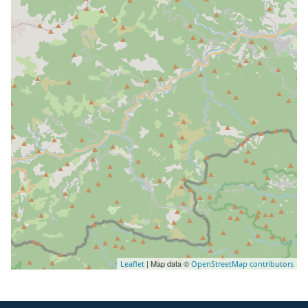
| Map data ©
Leaflet
OpenStreetMap contributors