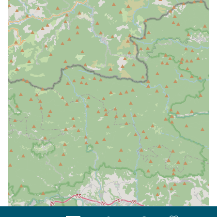
| Map data ©
Leaflet
OpenStreetMap contributors