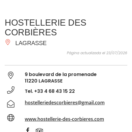
VER Y
IMPRESCINDIBLES
INSPIRACIONES
AGE
HOSTELLERIE DES
HACER
CORBIÈRES
LAGRASSE
Página actualizada el 23/07/2026
9 boulevard de la promenade
11220 LAGRASSE
Tel. +33 4 68 43 15 22
hostelleriedescorbieres@gmail.com
www.hostellerie-des-corbieres.com