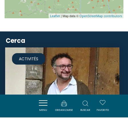
| Map data ©
Leaflet
OpenStreetMap contributors
Cerca
ACTIVITÉS
MENU
ORGANIZARSE
BUSCAR
FAVORITO