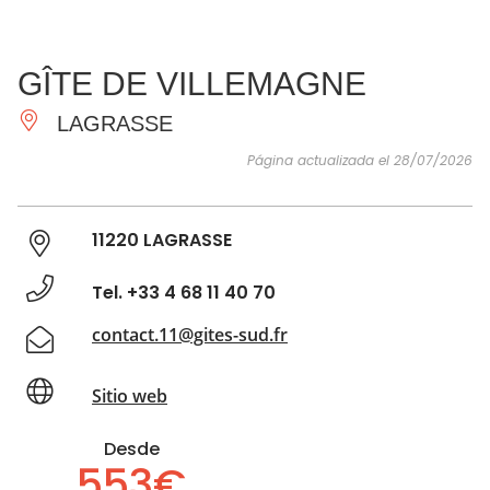
VER Y
IMPRESCINDIBLES
INSPIRACIONES
AGE
GÎTE DE VILLEMAGNE
HACER
LAGRASSE
Página actualizada el 28/07/2026
11220 LAGRASSE
Tel. +33 4 68 11 40 70
contact.11@gites-sud.fr
Sitio web
Desde
553€