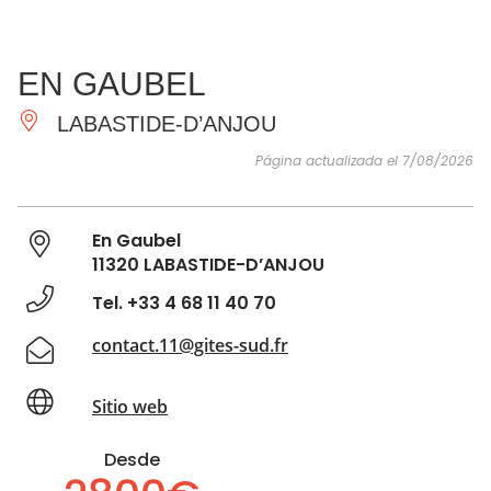
VER Y
IMPRESCINDIBLES
INSPIRACIONES
AGE
EN GAUBEL
HACER
LABASTIDE-D’ANJOU
Página actualizada el 7/08/2026
En Gaubel
11320 LABASTIDE-D’ANJOU
Tel. +33 4 68 11 40 70
contact.11@gites-sud.fr
Sitio web
Desde