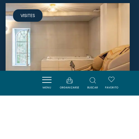
VISITES
MENU
ORGANIZARSE
BUSCAR
FAVORITO
SPA ET BIEN ÊTRE - DOMAINE DE
CAMBOYER
MONTFERRAND