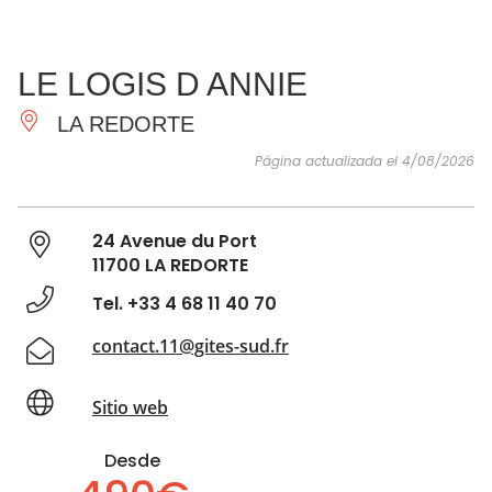
VER Y
IMPRESCINDIBLES
INSPIRACIONES
AGE
LE LOGIS D ANNIE
HACER
LA REDORTE
Página actualizada el 4/08/2026
24 Avenue du Port
11700 LA REDORTE
Tel. +33 4 68 11 40 70
contact.11@gites-sud.fr
Sitio web
Desde