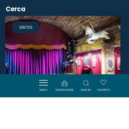
Cerca
VISITES
MENU
ORGANIZARSE
BUSCAR
FAVORITO
CABARET CHEZ BIBICHE