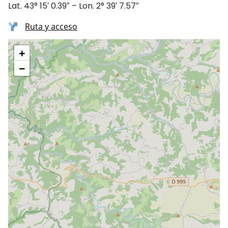
Lat. 43° 15′ 0.39″ – Lon. 2° 39′ 7.57″
Ruta y acceso
+
−