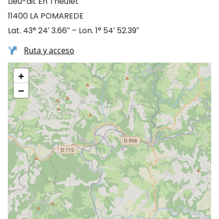
Lieu-dit En Theulet
11400 LA POMAREDE
Lat. 43° 24′ 3.66″ – Lon. 1° 54′ 52.39″
Ruta y acceso
+
−