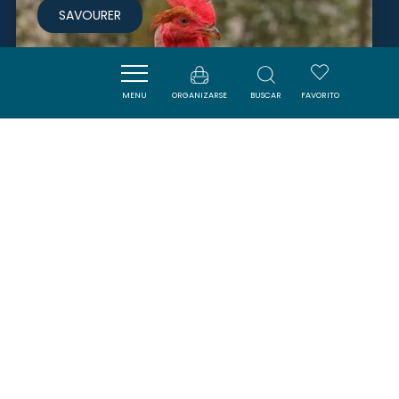
SAVOURER
MENU
ORGANIZARSE
BUSCAR
FAVORITO
MONSIEUR VINCENT
BERTHOUMIEU
LA POMAREDE