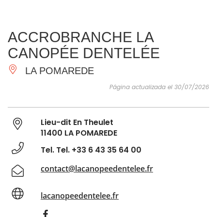
VER Y
IMPRESCINDIBLES
INSPIRACIONES
AGE
ACCROBRANCHE LA
HACER
CANOPÉE DENTELÉE
LA POMAREDE
Página actualizada el 30/07/2026
Lieu-dit En Theulet
11400 LA POMAREDE
Tel. Tel. +33 6 43 35 64 00
contact@lacanopeedentelee.fr
lacanopeedentelee.fr