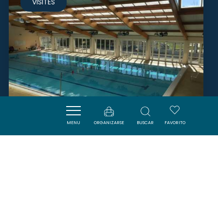
VISITES
MENU
ORGANIZARSE
BUSCAR
FAVORITO
PISCINE MUNICIPALE
LIMOUX