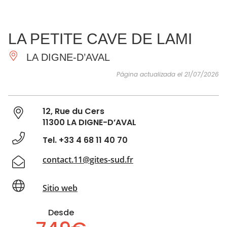
VER Y
IMPRESCINDIBLES
INSPIRACIONES
AGE
LA PETITE CAVE DE LAMI
HACER
LA DIGNE-D’AVAL
Página actualizada el 21/07/2026
12, Rue du Cers
11300 LA DIGNE-D’AVAL
Tel. +33 4 68 11 40 70
contact.11@gites-sud.fr
Sitio web
Desde