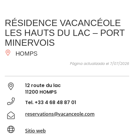
VER Y
IMPRESCINDIBLES
INSPIRACIONES
AGE
RÉSIDENCE VACANCÉOLE
HACER
LES HAUTS DU LAC – PORT
MINERVOIS
HOMPS
Página actualizada el 7/07/2026
12 route du lac
11200 HOMPS
Tel. +33 4 68 48 87 01
reservations@vacanceole.com
Sitio web