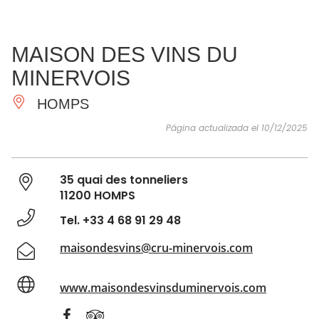
VER Y
IMPRESCINDIBLES
INSPIRACIONES
AGE
MAISON DES VINS DU
HACER
MINERVOIS
HOMPS
Página actualizada el 10/12/2025
35 quai des tonneliers
11200 HOMPS
Tel. +33 4 68 91 29 48
maisondesvins@cru-minervois.com
www.maisondesvinsduminervois.com