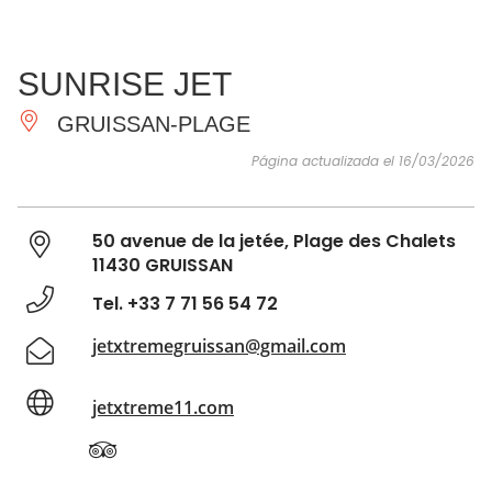
VER Y
IMPRESCINDIBLES
INSPIRACIONES
AGE
SUNRISE JET
HACER
GRUISSAN-PLAGE
Página actualizada el 16/03/2026
50 avenue de la jetée, Plage des Chalets
11430 GRUISSAN
Tel. +33 7 71 56 54 72
jetxtremegruissan@gmail.com
jetxtreme11.com