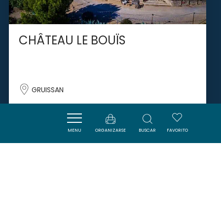
CHÂTEAU LE BOUÏS
GRUISSAN
MENU
ORGANIZARSE
BUSCAR
FAVORITO
SAVOURER