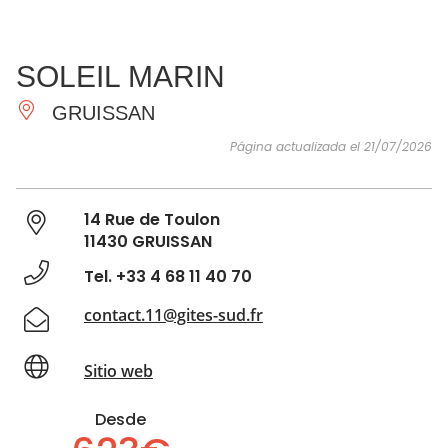
VER Y
IMPRESCINDIBLES
INSPIRACIONES
AGE
SOLEIL MARIN
HACER
GRUISSAN
Página actualizada el 21/07/2026
14 Rue de Toulon
11430 GRUISSAN
Tel. +33 4 68 11 40 70
contact.11@gites-sud.fr
Sitio web
Desde