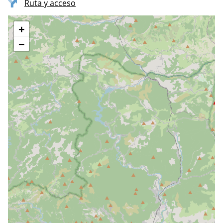
Ruta y acceso
+
−