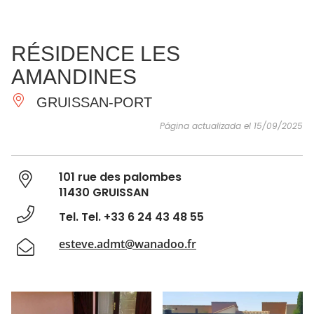
VER Y
IMPRESCINDIBLES
INSPIRACIONES
AGE
RÉSIDENCE LES
HACER
AMANDINES
GRUISSAN-PORT
Página actualizada el 15/09/2025
101 rue des palombes
11430 GRUISSAN
Tel. Tel. +33 6 24 43 48 55
esteve.admt@wanadoo.fr