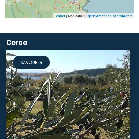
| Map data ©
Leaflet
OpenStreetMap contributors
Cerca
SAVOURER