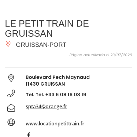
VER Y
IMPRESCINDIBLES
INSPIRACIONES
AGE
LE PETIT TRAIN DE
HACER
GRUISSAN
GRUISSAN-PORT
Página actualizada el 23/07/2026
Boulevard Pech Maynaud
11430 GRUISSAN
Tel. Tel. +33 6 08 16 03 19
spta34@orange.fr
www.locationpetittrain.fr