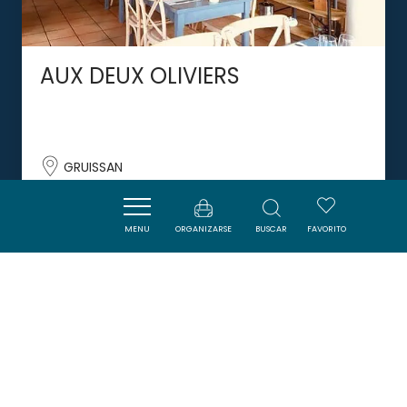
AUX DEUX OLIVIERS
GRUISSAN
MENU
ORGANIZARSE
BUSCAR
FAVORITO
DORMIR