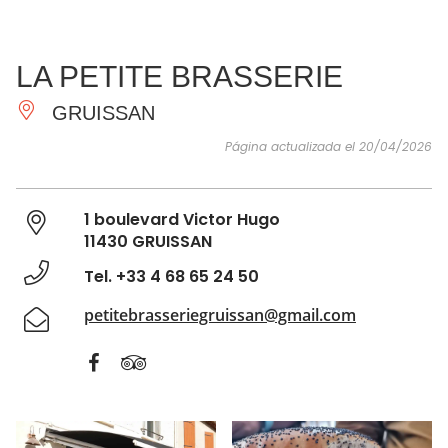
VER Y
IMPRESCINDIBLES
INSPIRACIONES
AGE
LA PETITE BRASSERIE
HACER
GRUISSAN
Página actualizada el 20/04/2026
1 boulevard Victor Hugo
11430 GRUISSAN
Tel. +33 4 68 65 24 50
petitebrasseriegruissan@gmail.com