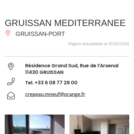
VER Y
IMPRESCINDIBLES
INSPIRACIONES
AGE
GRUISSAN MEDITERRANEE
HACER
GRUISSAN-PORT
Página actualizada el 15/09/2025
Résidence Grand Sud, Rue de l’Arsenal
11430 GRUISSAN
Tel. +33 6 08 77 29 00
crepeau.mneuf@orange.fr