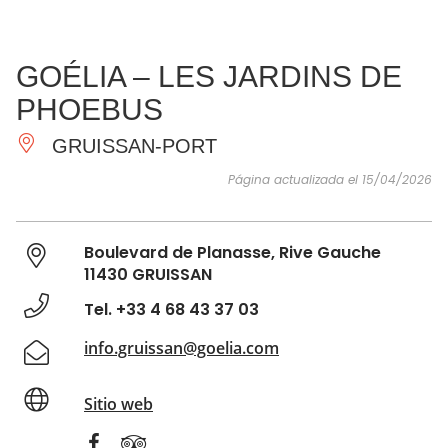
VER Y
IMPRESCINDIBLES
INSPIRACIONES
AGE
GOÉLIA – LES JARDINS DE
HACER
PHOEBUS
GRUISSAN-PORT
Página actualizada el 15/04/2026
Boulevard de Planasse, Rive Gauche
11430 GRUISSAN
Tel. +33 4 68 43 37 03
info.gruissan@goelia.com
Sitio web