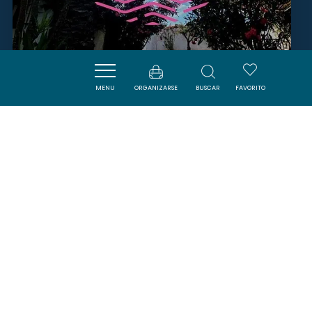
DISCOTHEQUE LA VILLA
MENU
ORGANIZARSE
BUSCAR
FAVORITO
GRUISSAN
SAVOURER