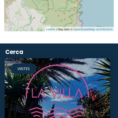
| Map data ©
Leaflet
OpenStreetMap contributors
Cerca
VISITES