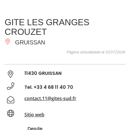
VER Y
IMPRESCINDIBLES
INSPIRACIONES
AGE
GITE LES GRANGES
HACER
CROUZET
GRUISSAN
Página actualizada el 21/07/2026
11430 GRUISSAN
Tel. +33 4 68 11 40 70
contact.11@gites-sud.fr
Sitio web
Desde