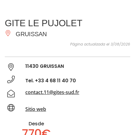
VER Y
IMPRESCINDIBLES
INSPIRACIONES
AGE
GITE LE PUJOLET
HACER
GRUISSAN
Página actualizada el 3/08/2026
11430 GRUISSAN
Tel. +33 4 68 11 40 70
contact.11@gites-sud.fr
Sitio web
Desde
770€