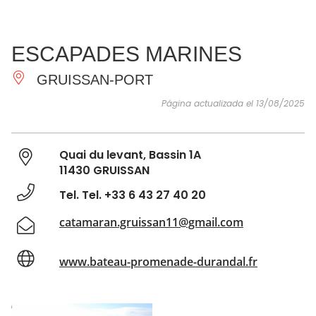
VER Y
IMPRESCINDIBLES
INSPIRACIONES
AGE
ESCAPADES MARINES
HACER
GRUISSAN-PORT
Página actualizada el 13/08/2025
Quai du levant, Bassin 1A
11430 GRUISSAN
Tel. Tel. +33 6 43 27 40 20
catamaran.gruissan11@gmail.com
www.bateau-promenade-durandal.fr