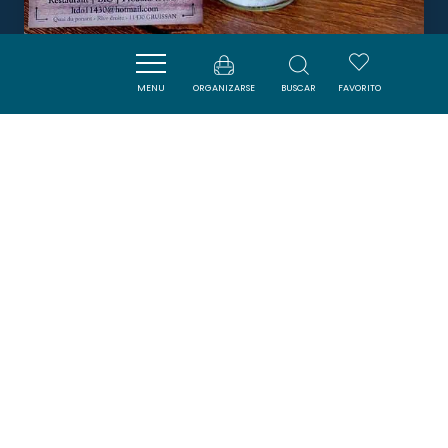
LA TABLE D'OLI
MENU
ORGANIZARSE
BUSCAR
FAVORITO
GRUISSAN
DORMIR