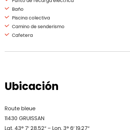
Punto de recarga eléctrica
Baño
Piscina colectiva
Camino de senderismo
Cafetera
Ubicación
Route bleue
11430 GRUISSAN
Lat. 43° 7′ 28.52″ – Lon. 3° 6′ 19.27″