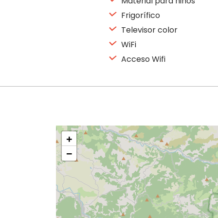
Material para niños
Frigorífico
Televisor color
WiFi
Acceso Wifi
+
−