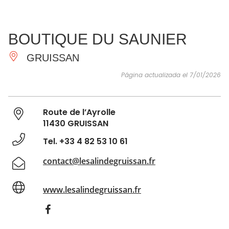
VER Y
IMPRESCINDIBLES
INSPIRACIONES
AGE
BOUTIQUE DU SAUNIER
HACER
GRUISSAN
Página actualizada el 7/01/2026
Route de l’Ayrolle
11430 GRUISSAN
Tel. +33 4 82 53 10 61
contact@lesalindegruissan.fr
www.lesalindegruissan.fr