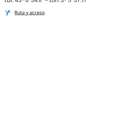
Lat. 43° 6′ 34.11″ – Lon. 3° 5′ 37.71″
Ruta y acceso