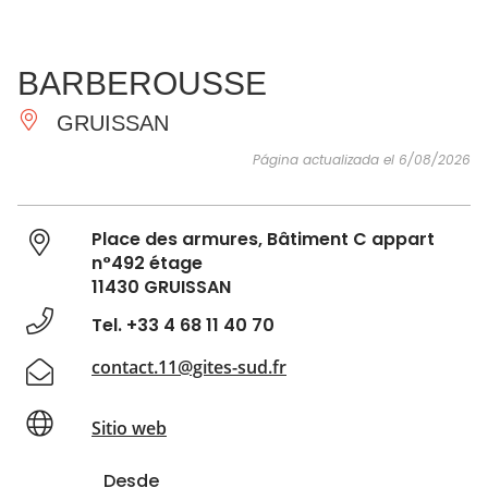
VER Y
IMPRESCINDIBLES
INSPIRACIONES
AGE
BARBEROUSSE
HACER
GRUISSAN
Página actualizada el 6/08/2026
Place des armures, Bâtiment C appart
n°492 étage
11430 GRUISSAN
Tel. +33 4 68 11 40 70
contact.11@gites-sud.fr
Sitio web
Desde