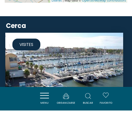
| Map data ©
Leaflet
OpenStreetMap contributors
Cerca
VISITES
MENU
ORGANIZARSE
BUSCAR
FAVORITO
ESCAPADES MARINES