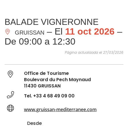
VER Y
IMPRESCINDIBLES
INSPIRACIONES
AGE
BALADE VIGNERONNE
HACER
– El
11 oct 2026
–
GRUISSAN
De 09:00 a 12:30
Página actualizada el 27/03/2026
Office de Tourisme
Boulevard du Pech Maynaud
11430 GRUISSAN
Tel. +33 4 68 49 09 00
www.gruissan-mediterranee.com
Desde