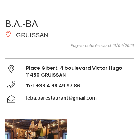
VER Y
IMPRESCINDIBLES
INSPIRACIONES
AGE
B.A.-BA
HACER
GRUISSAN
Página actualizada el 16/04/2026
Place Gibert, 4 boulevard Victor Hugo
11430 GRUISSAN
Tel. +33 4 68 49 97 86
leba.barestaurant@gmail.com