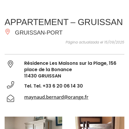
VER Y
IMPRESCINDIBLES
INSPIRACIONES
AGE
APPARTEMENT – GRUISSAN
HACER
GRUISSAN-PORT
Página actualizada el 15/09/2025
Résidence Les Maisons sur la Plage, 156
place de la Bonance
11430 GRUISSAN
Tel. Tel. +33 6 20 06 14 30
maynaud.bernard@orange.fr