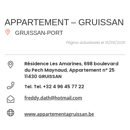
VER Y
IMPRESCINDIBLES
INSPIRACIONES
AGE
APPARTEMENT – GRUISSAN
HACER
GRUISSAN-PORT
Página actualizada el 15/09/2025
Résidence Les Amarines, 698 boulevard
du Pech Maynaud, Appartement n° 25
11430 GRUISSAN
Tel. Tel. +32 4 96 45 77 22
freddy.dath@hotmail.com
www.appartementagruissan.be