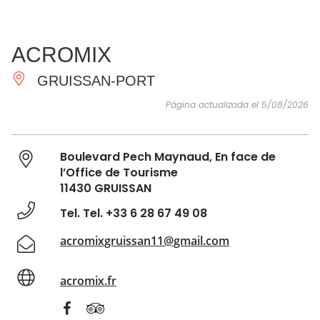
VER Y
IMPRESCINDIBLES
INSPIRACIONES
AGE
ACROMIX
HACER
GRUISSAN-PORT
Página actualizada el 5/08/2026
Boulevard Pech Maynaud, En face de
l’Office de Tourisme
11430 GRUISSAN
Tel. Tel. +33 6 28 67 49 08
acromixgruissan11@gmail.com
acromix.fr