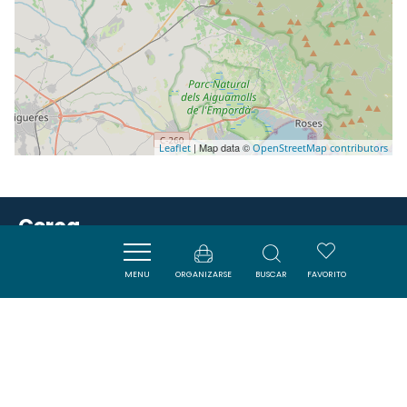
| Map data ©
Leaflet
OpenStreetMap contributors
Cerca
MENU
ORGANIZARSE
BUSCAR
FAVORITO
SAVOURER