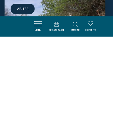
VISITES
MENU
ORGANIZARSE
BUSCAR
FAVORITO
LE THÉÂTRE DANS LES VIGNES
COUFFOULENS