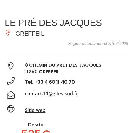
VER Y
IMPRESCINDIBLES
INSPIRACIONES
AGE
LE PRÉ DES JACQUES
HACER
GREFFEIL
Página actualizada el 21/07/2026
8 CHEMIN DU PRET DES JACQUES
11250 GREFFEIL
Tel. +33 4 68 11 40 70
contact.11@gites-sud.fr
Sitio web
Desde