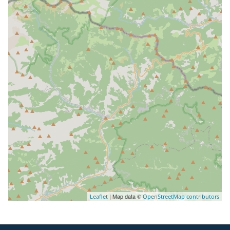
| Map data ©
Leaflet
OpenStreetMap contributors