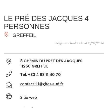
VER Y
IMPRESCINDIBLES
INSPIRACIONES
AGE
LE PRÉ DES JACQUES 4
HACER
PERSONNES
GREFFEIL
Página actualizada el 21/07/2026
8 CHEMIN DU PRET DES JACQUES
11250 GREFFEIL
Tel. +33 4 68 11 40 70
contact.11@gites-sud.fr
Sitio web