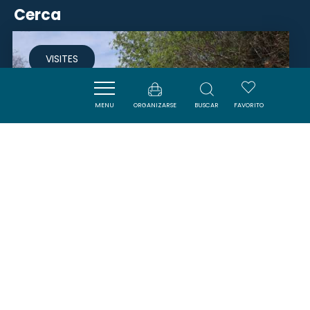
Cerca
VISITES
MENU
ORGANIZARSE
BUSCAR
FAVORITO
LE THÉÂTRE DANS LES VIGNES