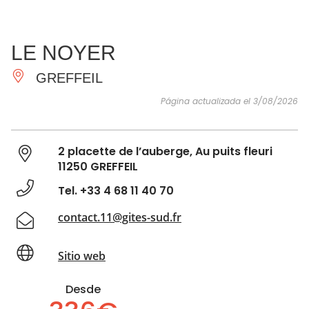
VER Y
IMPRESCINDIBLES
INSPIRACIONES
AGE
LE NOYER
HACER
GREFFEIL
Página actualizada el 3/08/2026
2 placette de l’auberge, Au puits fleuri
11250 GREFFEIL
Tel. +33 4 68 11 40 70
contact.11@gites-sud.fr
Sitio web
Desde