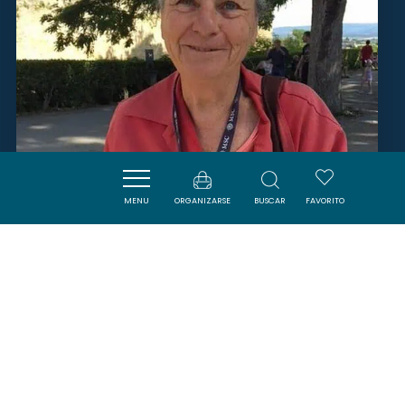
MENU
ORGANIZARSE
BUSCAR
FAVORITO
MADAME GRILLON JACQUELINE
LEUC
SAVOURER