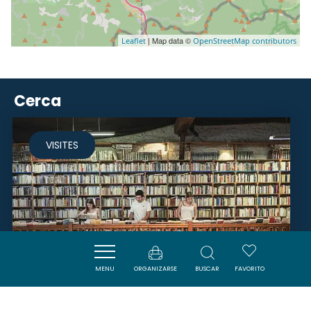
| Map data ©
Leaflet
OpenStreetMap contributors
Cerca
VISITES
MENU
ORGANIZARSE
BUSCAR
FAVORITO