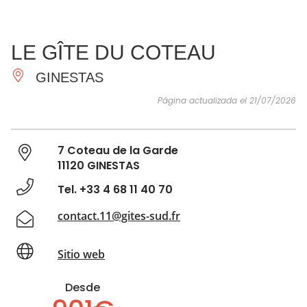
VER Y
IMPRESCINDIBLES
INSPIRACIONES
AGE
LE GÎTE DU COTEAU
HACER
GINESTAS
Página actualizada el 21/07/2026
7 Coteau de la Garde
11120 GINESTAS
Tel. +33 4 68 11 40 70
contact.11@gites-sud.fr
Sitio web
Desde