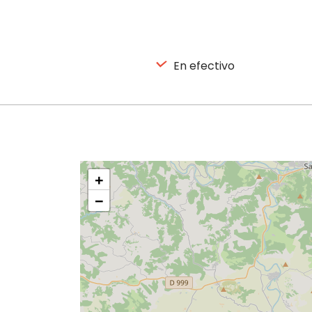
En efectivo
+
−