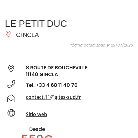
VER Y
IMPRESCINDIBLES
INSPIRACIONES
AGE
LE PETIT DUC
HACER
GINCLA
Página actualizada el 29/07/2026
8 ROUTE DE BOUCHEVILLE
11140 GINCLA
Tel. +33 4 68 11 40 70
contact.11@gites-sud.fr
Sitio web
Desde