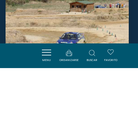
MENU
ORGANIZARSE
BUSCAR
FAVORITO
LOISIRS TOUT TERRAIN
LASTOURS
PORTEL-DES-CORBIERES
SAVOURER