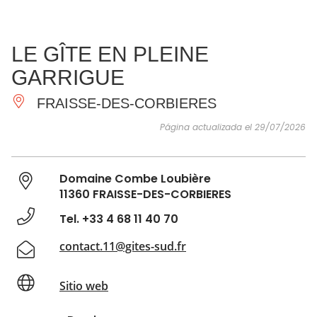
VER Y
IMPRESCINDIBLES
INSPIRACIONES
AGE
LE GÎTE EN PLEINE
HACER
GARRIGUE
FRAISSE-DES-CORBIERES
Página actualizada el 29/07/2026
Domaine Combe Loubière
11360 FRAISSE-DES-CORBIERES
Tel. +33 4 68 11 40 70
contact.11@gites-sud.fr
Sitio web