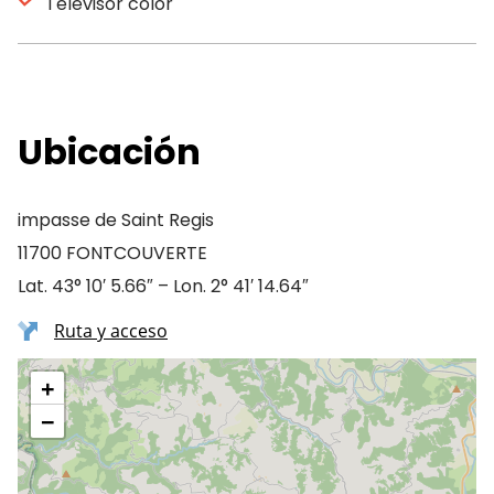
Televisor color
Ubicación
impasse de Saint Regis
11700 FONTCOUVERTE
Lat. 43° 10′ 5.66″ – Lon. 2° 41′ 14.64″
Ruta y acceso
+
−