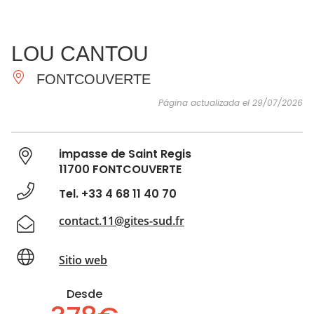
VER Y
IMPRESCINDIBLES
INSPIRACIONES
AGE
LOU CANTOU
HACER
FONTCOUVERTE
Página actualizada el 29/07/2026
impasse de Saint Regis
11700 FONTCOUVERTE
Tel. +33 4 68 11 40 70
contact.11@gites-sud.fr
Sitio web
Desde