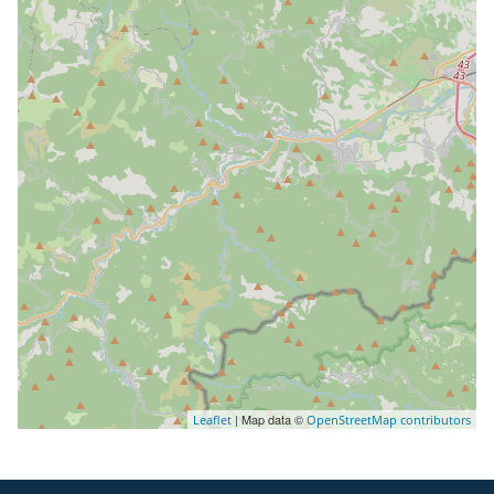
| Map data ©
Leaflet
OpenStreetMap contributors