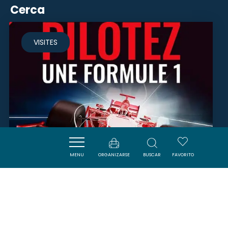
Cerca
VISITES
MENU
ORGANIZARSE
BUSCAR
FAVORITO
FLYZONE - SIMULATEUR DE
FORMULE 1