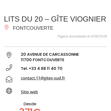
VER Y
IMPRESCINDIBLES
INSPIRACIONES
AGE
LITS DU 20 – GÎTE VIOGNIER
HACER
FONTCOUVERTE
Página actualizada el 6/08/2026
20 AVENUE DE CARCASSONNE
11700 FONTCOUVERTE
Tel. +33 4 68 11 40 70
contact.11@gites-sud.fr
Sitio web
Desde