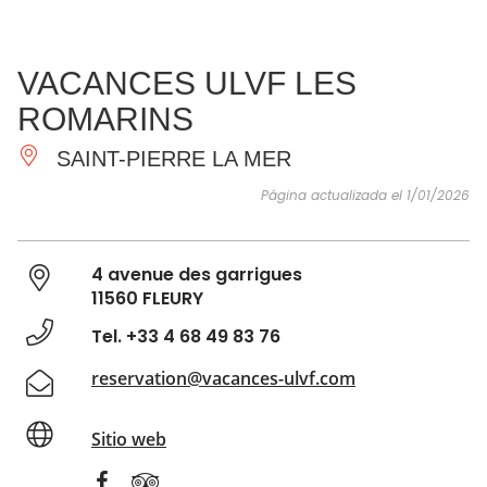
VER Y
IMPRESCINDIBLES
INSPIRACIONES
AGE
VACANCES ULVF LES
HACER
ROMARINS
SAINT-PIERRE LA MER
Página actualizada el 1/01/2026
4 avenue des garrigues
11560 FLEURY
Tel. +33 4 68 49 83 76
reservation@vacances-ulvf.com
Sitio web