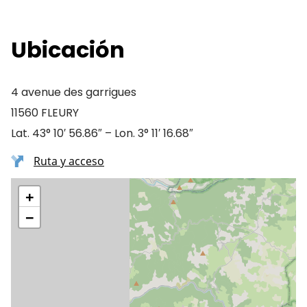
Ubicación
4 avenue des garrigues
11560 FLEURY
Lat. 43° 10′ 56.86″ – Lon. 3° 11′ 16.68″
Ruta y acceso
+
−