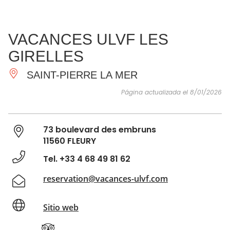
VER Y
IMPRESCINDIBLES
INSPIRACIONES
AGE
VACANCES ULVF LES
HACER
GIRELLES
SAINT-PIERRE LA MER
Página actualizada el 8/01/2026
73 boulevard des embruns
11560 FLEURY
Tel. +33 4 68 49 81 62
reservation@vacances-ulvf.com
Sitio web