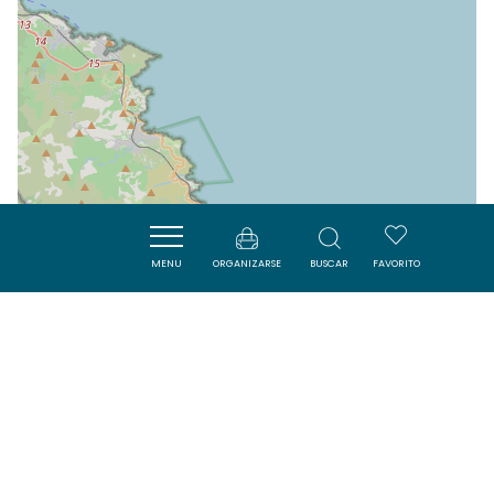
MENU
ORGANIZARSE
BUSCAR
FAVORITO