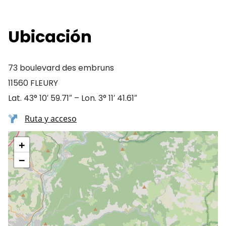
Ubicación
73 boulevard des embruns
11560 FLEURY
Lat. 43° 10′ 59.71″ – Lon. 3° 11′ 41.61″
Ruta y acceso
+
−